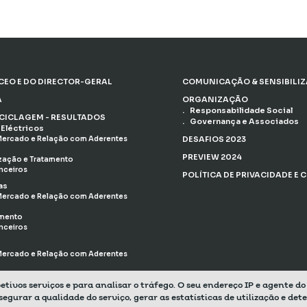
EO E DO DIRECTOR-GERAL
COMUNICAÇÃO & SENSIBILI
A
ORGANIZAÇÃO
Responsabilidade Social
ECICLAGEM - RESULTADOS
Governança e Associados
Eléctricos
ercado e Relação com Aderentes
DESAFIOS 2023
PREVIEW 2024
ização e Tratamento
nceiros
POLÍTICA DE PRIVACIDADE E 
as
ercado e Relação com Aderentes
amento
nceiros
ercado e Relação com Aderentes
mento
spetivos serviços e para analisar o tráfego. O seu endereço IP e agente d
nceiros
rar a qualidade do serviço, gerar as estatísticas de utilização e dete