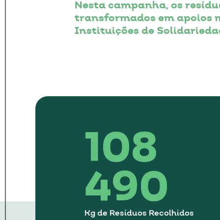
Nesta campanha, os resíduo
transformados em apoios 
Instituições de Solidarieda
108
490
Kg de Resíduos Recolhidos