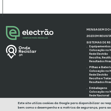
MENSAGEM DO C
2023 EM REVIST
SISTEMAS DE R
Equipamentos 
Colocação no M
Rede Electrão
Recolha, Reutil
Resultados Fina
Pilhas e Bateri
Colocação no M
Rede Electrão
Recolha e Trat
Resultados Fina
Embalagens
Colocação no M
Rede Nacional
Retoma e Trata
Este site utiliza cookies da Google para disponibilizar os re
Resultados Fina
bem como o desempenho e a métrica de segurança, para assegu