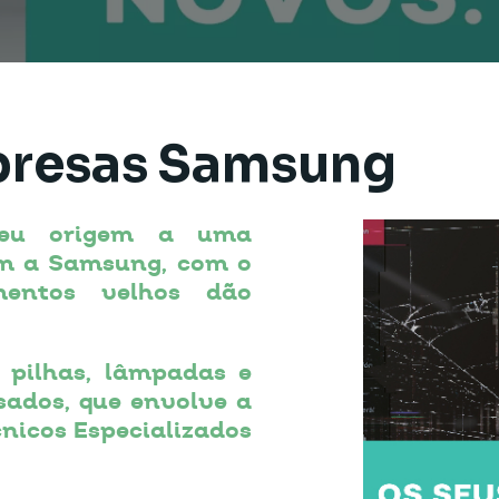
presas Samsung
deu origem a uma
com a Samsung, com o
mentos velhos dão
 pilhas, lâmpadas e
sados, que envolve a
nicos Especializados