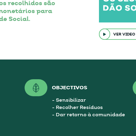
s recolhidos são
monetários para
de Social.
VER VIDEO
OBJECTIVOS
- Sensibilizar
- Recolher Resíduos
- Dar retorno à comunidade