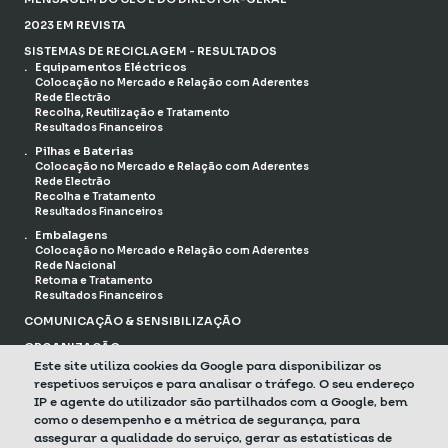
2023 EM REVISTA
SISTEMAS DE RECICLAGEM - RESULTADOS
Equipamentos Eléctricos
Colocação no Mercado e Relação com Aderentes
Rede Electrão
Recolha, Reutilização e Tratamento
Resultados Financeiros
Pilhas e Baterias
Colocação no Mercado e Relação com Aderentes
Rede Electrão
Recolha e Tratamento
Resultados Financeiros
Embalagens
Colocação no Mercado e Relação com Aderentes
Rede Nacional
Retoma e Tratamento
Resultados Financeiros
COMUNICAÇÃO & SENSIBILIZAÇÃO
ORGANIZAÇÃO
Responsabilidade Social
Este site utiliza cookies da Google para disponibilizar os
Governança e Associados
respetivos serviços e para analisar o tráfego. O seu endereço
IP e agente do utilizador são partilhados com a Google, bem
DESAFIOS 2023
como o desempenho e a métrica de segurança, para
PREVIEW 2024
assegurar a qualidade do serviço, gerar as estatísticas de