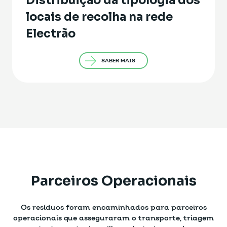
Distribuição da tipologia dos
locais de recolha na rede
Distribuição da tipologia dos
Electrão
locais de recolha na rede
Electrão
SABER MAIS
Parceiros Operacionais
Os resíduos foram encaminhados para parceiros
operacionais que asseguraram o transporte, triagem