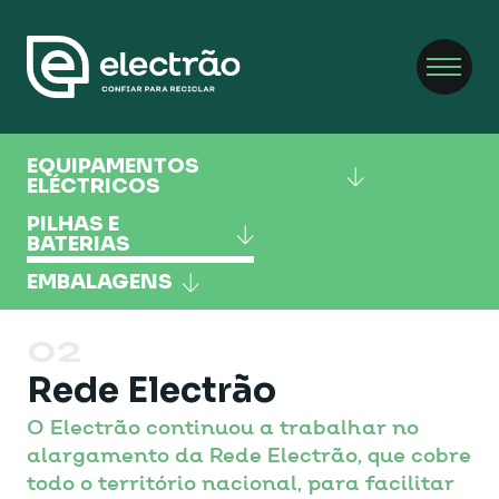
EQUIPAMENTOS
ELÉCTRICOS
PILHAS E
BATERIAS
EMBALAGENS
02
Rede Electrão
O Electrão continuou a trabalhar no
alargamento da Rede Electrão, que cobre
todo o território nacional, para facilitar